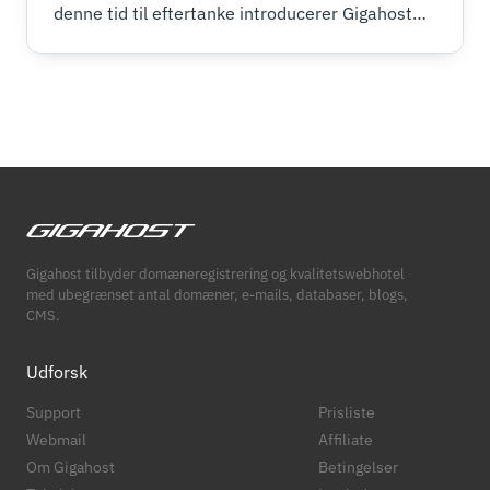
denne tid til eftertanke introducerer Gigahost
støtte til det ukrainske sprog på vores platform
som et tegn på solidaritet og støtte til det
ukrainske samfund.
Gigahost tilbyder domæneregistrering og kvalitetswebhotel
med ubegrænset antal domæner, e-mails, databaser, blogs,
CMS.
Udforsk
Support
Prisliste
Webmail
Affiliate
Om Gigahost
Betingelser