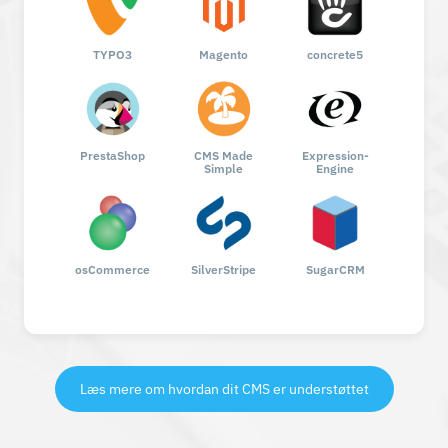
TYPO3
Magento
concrete5
PrestaShop
CMS Made
Expression-
Simple
Engine
osCommerce
SilverStripe
SugarCRM
Læs mere om hvordan dit CMS er understøttet