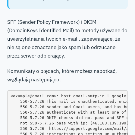
SPF (Sender Policy Framework) i DKIM
(DomainKeys Identified Mail) to metody używane do
uwierzytelniania twoich e-maili, zapewniające, że
nie są one oznaczane jako spam lub odrzucane
przez serwer odbierający.
Komunikaty o błędach, które możesz napotkać,
wyglądają następująco:
<example@gmail.com>: host gmail-smtp-in.l.google.com
    550-5.7.26 This mail is unauthenticated, which p
    550-5.7.26 sender and Gmail users, and has been 
    550-5.7.26 authenticate with at least one of SPF
    550-5.7.26 DKIM checks did not pass and SPF chec
    not 550-5.7.26 pass with ip: [46.183.139.199]. T
    550-5.7.26  https://support.google.com/mail/answ