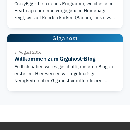
CrazyEgg ist ein neues Programm, welches eine
Heatmap über eine vorgegebene Homepage
zeigt, worauf Kunden klicken (Banner, Link usw.)
und allgemeine Nutzeraktivität. Das funkioniert,
in dem man ein Script installiert, welches
Gigahost
Informationen an ein CrayzEgg-Konto sendet.
Sie können selbst bestimmen, ob Ihre
Homepage eine Tag, eine Woche oder einen
3. August 2006
Willkommen zum Gigahost-Blog
ganzen Monat getestet werden soll. Danach
wird ein Bericht über das Resultat erstellt. Die
Endlich haben wir es geschafft, unseren Blog zu
Kosten laufen sich auf monatlich $19 (bis zu
erstellen. Hier werden wir regelmäßige
$99), aber es gibt eine Gratisversion, bei der die
Neuigkeiten über Gigahost veröffentlichen.
ersten 5000 Nutzer im Laufe eines Monats
Erfahren Sie auch, was hinter den Kulissen
registriert werden.
passiert (und manchmal auch etwas über ein
paar lustige Geschehnisse).