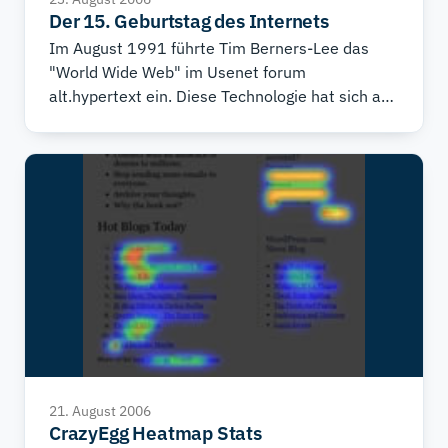
Der 15. Geburtstag des Internets
aktuelle Version wird Anfang 2007 erwartet.
Im August 1991 führte Tim Berners-Lee das
"World Wide Web" im Usenet forum
alt.hypertext ein. Diese Technologie hat sich auf
unsere heutige Technologie ausgeweitet. Sogar
in modenen Web 2.0 Seiten wird sie verwendet.
21. August 2006
CrazyEgg Heatmap Stats