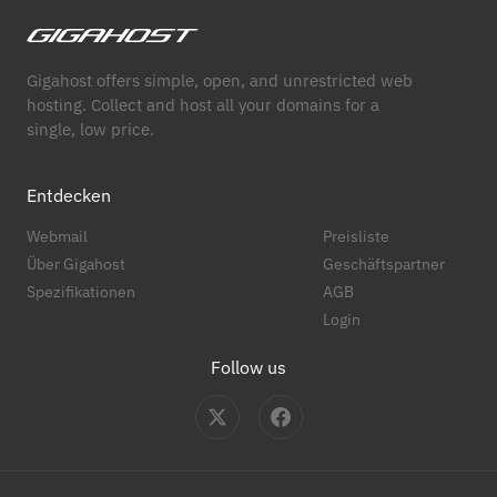
Gigahost offers simple, open, and unrestricted web
hosting. Collect and host all your domains for a
single, low price.
Entdecken
Webmail
Preisliste
Über Gigahost
Geschäftspartner
Spezifikationen
AGB
Login
Follow us