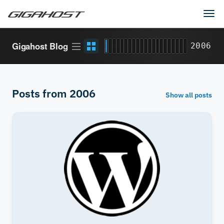
Tog
navi
Article
Grid
Gigahost Blog
2006
stream
view
Posts from 2006
Show all posts