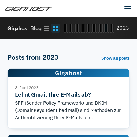
Tog
navi
Article
Grid
Gigahost Blog
2023
stream
view
Posts from 2023
Show all posts
Gigahost
8. Juni 2023
Lehnt Gmail Ihre E-Mails ab?
SPF (Sender Policy Framework) und DKIM
(DomainKeys Identified Mail) sind Methoden zur
Authentifizierung Ihrer E-Mails, um
sicherzustellen, dass sie nicht als Spam
markiert oder vom Empfängerserver abgelehnt