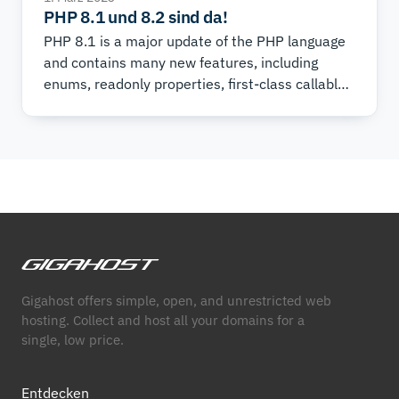
PHP 8.1 und 8.2 sind da!
PHP 8.1 is a major update of the PHP language
and contains many new features, including
enums, readonly properties, first-class callable
syntax, fibers, intersection types, performance
improvements and more.
Gigahost offers simple, open, and unrestricted web
hosting. Collect and host all your domains for a
single, low price.
Entdecken